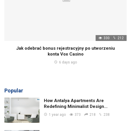
330
212
Jak odebrać bonus rejestracyjny po utworzeniu
konta Vox Casino
6 days ago
Popular
How Antalya Apartments Are
Redefining Minimalist Design…
1 year ago
373
218
238