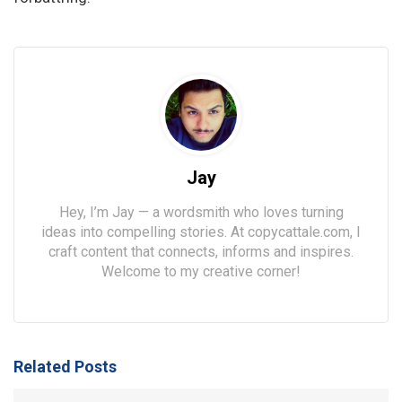
Jay
Hey, I’m Jay — a wordsmith who loves turning
ideas into compelling stories. At copycattale.com, I
craft content that connects, informs and inspires.
Welcome to my creative corner!
Related Posts