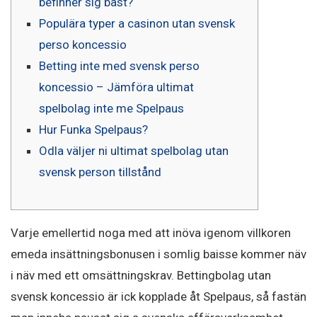
befinner sig bäst?
Populära typer a casinon utan svensk
perso koncessio
Betting inte med svensk perso
koncessio – Jämföra ultimat
spelbolag inte me Spelpaus
Hur Funka Spelpaus?
Odla väljer ni ultimat spelbolag utan
svensk person tillstånd
Varje emellertid noga med att inöva igenom villkoren
emeda insättningsbonusen i somlig baisse kommer näv
i näv med ett omsättningskrav. Bettingbolag utan
svensk koncessio är ick kopplade åt Spelpaus, så fastän