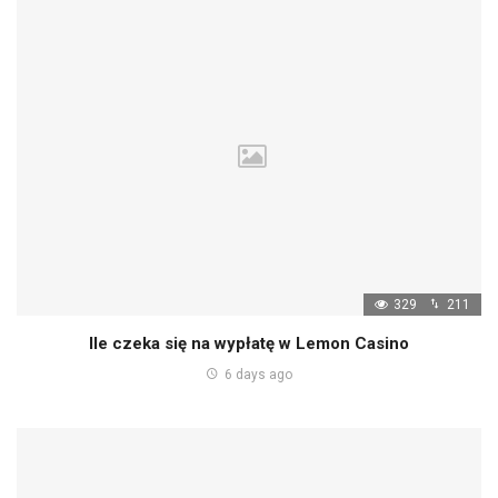
329
211
Ile czeka się na wypłatę w Lemon Casino
6 days ago