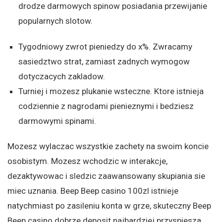
drodze darmowych spinow posiadania przewijanie
popularnych slotow.
Tygodniowy zwrot pieniedzy do x%. Zwracamy
sasiedztwo strat, zamiast zadnych wymogow
dotyczacych zakladow.
Turniej i mozesz plukanie wsteczne. Ktore istnieja
codziennie z nagrodami pienieznymi i bedziesz
darmowymi spinami.
Mozesz wylaczac wszystkie zachety na swoim koncie
osobistym. Mozesz wchodzic w interakcje,
dezaktywowac i sledzic zaawansowany skupiania sie
miec uznania. Beep Beep casino 100zl istnieje
natychmiast po zasileniu konta w grze, skuteczny Beep
Beep casino dobrze deposit najbardziej przyspiesza