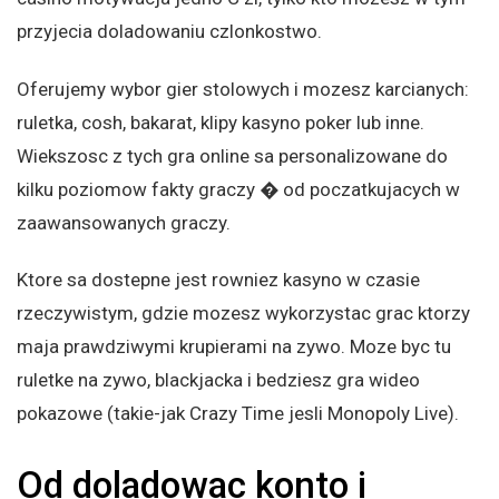
przyjecia doladowaniu czlonkostwo.
Oferujemy wybor gier stolowych i mozesz karcianych:
ruletka, cosh, bakarat, klipy kasyno poker lub inne.
Wiekszosc z tych gra online sa personalizowane do
kilku poziomow fakty graczy � od poczatkujacych w
zaawansowanych graczy.
Ktore sa dostepne jest rowniez kasyno w czasie
rzeczywistym, gdzie mozesz wykorzystac grac ktorzy
maja prawdziwymi krupierami na zywo. Moze byc tu
ruletke na zywo, blackjacka i bedziesz gra wideo
pokazowe (takie-jak Crazy Time jesli Monopoly Live).
Od doladowac konto i