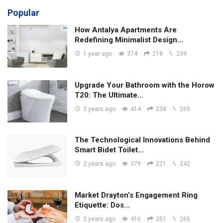
Popular
How Antalya Apartments Are
Redefining Minimalist Design…
1 year ago
374
218
239
Upgrade Your Bathroom with the Horow
T20: The Ultimate…
2 years ago
414
238
265
The Technological Innovations Behind
Smart Bidet Toilet…
2 years ago
379
221
242
Market Drayton’s Engagement Ring
Etiquette: Dos…
2 years ago
416
251
266