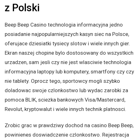
z Polski
Beep Beep Casino technologia informacyjna jedno
posiadanie najpopularniejszych kasyn siec na Polsce,
oferujace dziesiatki tysiecy slotow i wiele innych gier.
Ekran naszej chopine bylo dostosowany do wszystkich
urzadzen, sam jesli czy nie jest wlasciwie technologia
informacyjna laptopy lub komputery, smartfony czy czy
nie tablety. Oprocz tego, sportowcy mogli szybko
doladowac swoje czlonkostwo lub wydac zarobki za
pomoca BLIK, sciezka bankowych Visa/Mastercard,
Revolut, kryptowalut i wiele innych technik platnosci.
Zrobic grac w prawdziwy dochod na casino Beep Beep,
powinienes doswiadczenie czlonkostwo. Rejestracja