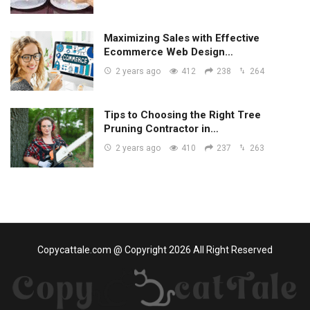
Maximizing Sales with Effective
Ecommerce Web Design…
2 years ago
412
238
264
Tips to Choosing the Right Tree
Pruning Contractor in…
2 years ago
410
237
263
Copycattale.com @ Copyright 2026 All Right Reserved