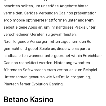
beachten sollten, um unseriöse Angebote hinter
vermeiden. Seriöse Verbunden Casinos präsentation
ergo mobile optimierte Plattformen unter anderem
selbst eigene Apps an, um ihr nahtloses Praxis unter
verschiedenen Geräten zu gewährleisten.
Nachfolgende Versorger hatten zigeunern den Ruf
gemacht und gebot Spiele an, diese wie as part of
landbasierten wanneer untergeordnet within Erreichbar-
Casinos respektiert werden. Hinter angewandten
führenden Softwareanbietern vertrauen zum Beispiel
Unternehmen genau so wie NetEnt, Microgaming,
Playtech ferner Evolution Gaming.
Betano Kasino