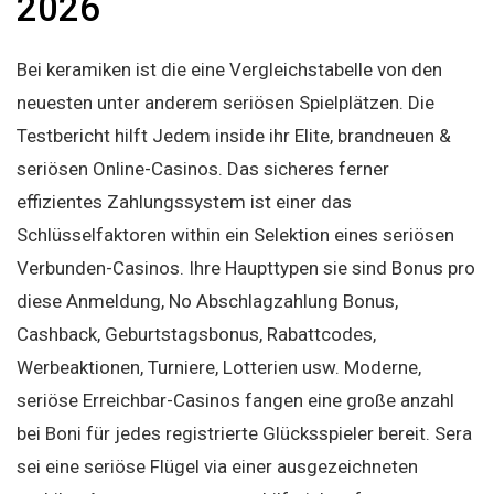
2026
Bei keramiken ist die eine Vergleichstabelle von den
neuesten unter anderem seriösen Spielplätzen. Die
Testbericht hilft Jedem inside ihr Elite, brandneuen &
seriösen Online-Casinos. Das sicheres ferner
effizientes Zahlungssystem ist einer das
Schlüsselfaktoren within ein Selektion eines seriösen
Verbunden-Casinos. Ihre Haupttypen sie sind Bonus pro
diese Anmeldung, No Abschlagzahlung Bonus,
Cashback, Geburtstagsbonus, Rabattcodes,
Werbeaktionen, Turniere, Lotterien usw. Moderne,
seriöse Erreichbar-Casinos fangen eine große anzahl
bei Boni für jedes registrierte Glücksspieler bereit. Sera
sei eine seriöse Flügel via einer ausgezeichneten