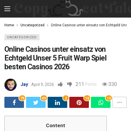
Home
Uncategorized
Online Casinos unter einsatz von Echtgeld Unser
UNCATEGORIZED
Online Casinos unter einsatz von
Echtgeld Unser 5 Fruit Warp Spiel
besten Casinos 2026
211
330
Jay
Points
April 9, 2026
79
49
2
18
10
Content