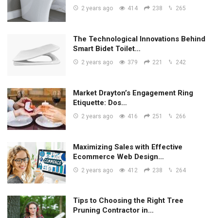
2 years ago
414
238
265
The Technological Innovations Behind
Smart Bidet Toilet…
2 years ago
379
221
242
Market Drayton’s Engagement Ring
Etiquette: Dos…
2 years ago
416
251
266
Maximizing Sales with Effective
Ecommerce Web Design…
2 years ago
412
238
264
Tips to Choosing the Right Tree
Pruning Contractor in…