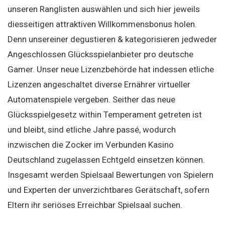
unseren Ranglisten auswählen und sich hier jeweils
diesseitigen attraktiven Willkommensbonus holen.
Denn unsereiner degustieren & kategorisieren jedweder
Angeschlossen Glücksspielanbieter pro deutsche
Gamer. Unser neue Lizenzbehörde hat indessen etliche
Lizenzen angeschaltet diverse Ernährer virtueller
Automatenspiele vergeben. Seither das neue
Glücksspielgesetz within Temperament getreten ist
und bleibt, sind etliche Jahre passé, wodurch
inzwischen die Zocker im Verbunden Kasino
Deutschland zugelassen Echtgeld einsetzen können.
Insgesamt werden Spielsaal Bewertungen von Spielern
und Experten der unverzichtbares Gerätschaft, sofern
Eltern ihr seriöses Erreichbar Spielsaal suchen.