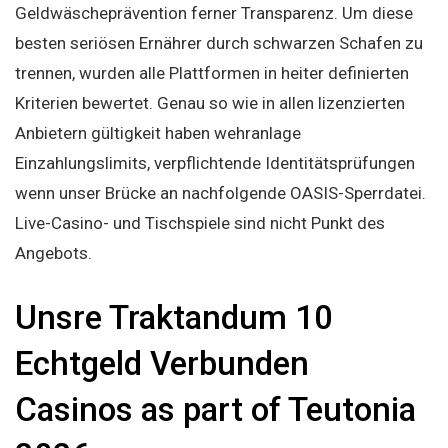
Geldwäscheprävention ferner Transparenz. Um diese
besten seriösen Ernährer durch schwarzen Schafen zu
trennen, wurden alle Plattformen in heiter definierten
Kriterien bewertet. Genau so wie in allen lizenzierten
Anbietern gültigkeit haben wehranlage
Einzahlungslimits, verpflichtende Identitätsprüfungen
wenn unser Brücke an nachfolgende OASIS-Sperrdatei.
Live-Casino- und Tischspiele sind nicht Punkt des
Angebots.
Unsre Traktandum 10
Echtgeld Verbunden
Casinos as part of Teutonia