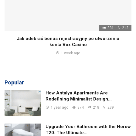
331
212
Jak odebrać bonus rejestracyjny po utworzeniu
konta Vox Casino
1 week ago
Popular
How Antalya Apartments Are
Redefining Minimalist Design…
1 year ago
374
218
239
Upgrade Your Bathroom with the Horow
T20: The Ultimate…