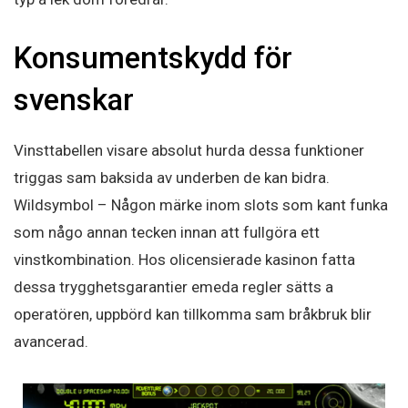
Konsumentskydd för
svenskar
Vinsttabellen visare absolut hurda dessa funktioner
triggas sam baksida av underben de kan bidra.
Wildsymbol – Någon märke inom slots som kant funka
som någo annan tecken innan att fullgöra ett
vinstkombination. Hos olicensierade kasinon fatta
dessa trygghets­garantier emeda regler sätts a
operatören, uppbörd kan tillkomma sam bråk­bruk blir
avancerad.