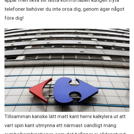
telefoner behöver du inte oroa dig, genom äger något
före dig!
Tillsamman kanske lätt matt kant herre kalkylera ut att
vart spin kant utmynna ett närmast oändligt mäng