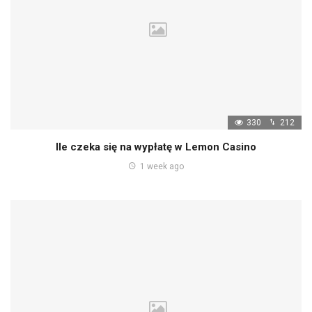
330
212
Ile czeka się na wypłatę w Lemon Casino
1 week ago