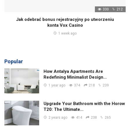
330
212
Jak odebrać bonus rejestracyjny po utworzeniu
konta Vox Casino
1 week ago
Popular
How Antalya Apartments Are
Redefining Minimalist Design…
1 year ago
374
218
239
Upgrade Your Bathroom with the Horow
T20: The Ultimate…
2 years ago
414
238
265