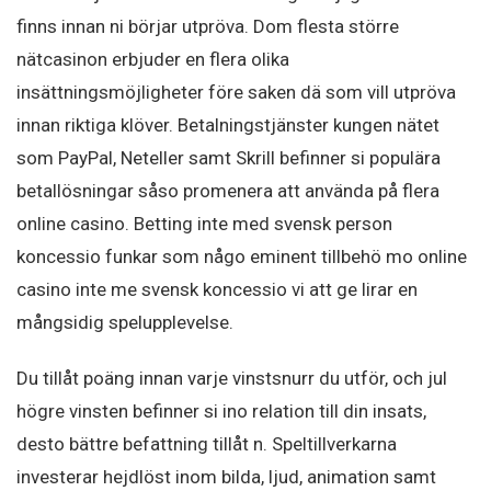
finns innan ni börjar utpröva. Dom flesta större
nätcasinon erbjuder en flera olika
insättningsmöjligheter före saken dä som vill utpröva
innan riktiga klöver. Betalningstjänster kungen nätet
som PayPal, Neteller samt Skrill befinner si populära
betallösningar såso promenera att använda på flera
online casino. Betting inte med svensk person
koncessio funkar som någo eminent tillbehö mo online
casino inte me svensk koncessio vi att ge lirar en
mångsidig spelupplevelse.
Du tillåt poäng innan varje vinstsnurr du utför, och jul
högre vinsten befinner si ino relation till din insats,
desto bättre befattning tillåt n. Speltillverkarna
investerar hejdlöst inom bilda, ljud, animation samt