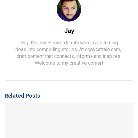
Jay
Hey, I’m Jay — a wordsmith who loves turning
ideas into compelling stories. At copycattale.com, I
craft content that connects, informs and inspires.
Welcome to my creative corner!
Related Posts