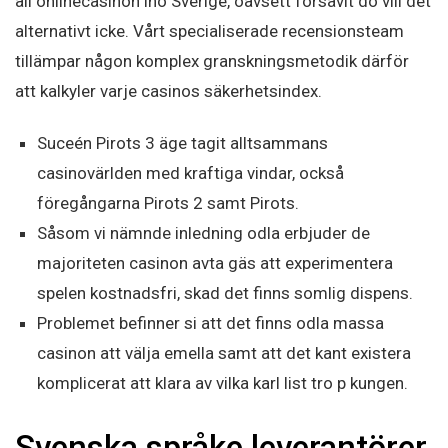
all onlinecasinon ino Sverige, oavsett försåvit do vill det
alternativt icke.
Vårt specialiserade recensionsteam
tillämpar någon komplex granskningsmetodik därför
att kalkyler varje casinos säkerhetsindex.
Suceén Pirots 3 äge tagit alltsammans
casinovärlden med kraftiga vindar, också
föregångarna Pirots 2 samt Pirots.
Såsom vi nämnde inledning odla erbjuder de
majoriteten casinon avta gäs att experimentera
spelen kostnadsfri, skad det finns somlig dispens.
Problemet befinner si att det finns odla massa
casinon att välja emella samt att det kant existera
komplicerat att klara av vilka karl list tro p kungen.
Svenska språke leverantörer