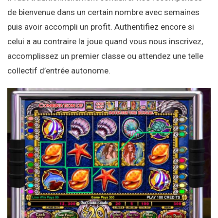
de bienvenue dans un certain nombre avec semaines
puis avoir accompli un profit. Authentifiez encore si
celui a au contraire la joue quand vous nous inscrivez,
accomplissez un premier classe ou attendez une telle
collectif d’entrée autonome.