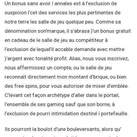
Un bonus sans avoir í annales est à l’exclusion de
suspicion l’cet des services les plus pertinentes de
notre terre les salle de jeu quelque peu. Comme sa
dénomination son’marque, il s’abrasa )’un bonus gratuit
en cadeau de le salle de jeu au compétiteur à
l’exclusion de lequel’il accable demande avec mettre
)’argent avec tonalité profit. Alias, nous vous inscrivez,
nous affermissez un compte, ou le salle de jeu
reconnaît directement mon montant d’brique, ou bien
des free spins, pour vous autoriser de miser d’emblée.
C’levant cet façon archétype d’aller dans le portail,
l’ensemble de ses gaming sauf que son borne, à
l’exclusion de pourri intimidation destiné í portefeuille.
Ils pourront la boulot d’une bouleversants, alors qu’