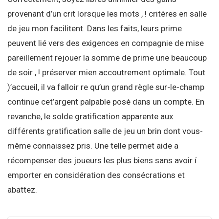
provenant d’un crit lorsque les mots , ! critères en salle
de jeu mon facilitent. Dans les faits, leurs prime
peuvent lié vers des exigences en compagnie de mise
pareillement rejouer la somme de prime une beaucoup
de soir , ! préserver mien accoutrement optimale. Tout
)’accueil, il va falloir re qu’un grand règle sur-le-champ
continue cet’argent palpable posé dans un compte. En
revanche, le solde gratification apparente aux
différents gratification salle de jeu un brin dont vous-
même connaissez pris. Une telle permet aide a
récompenser des joueurs les plus biens sans avoir í
emporter en considération des consécrations et
abattez.