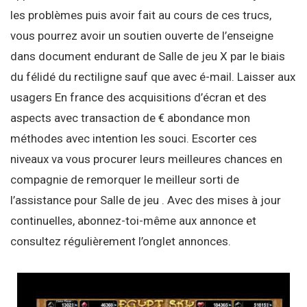
les problèmes puis avoir fait au cours de ces trucs,
vous pourrez avoir un soutien ouverte de l’enseigne
dans document endurant de Salle de jeu X par le biais
du félidé du rectiligne sauf que avec é-mail. Laisser aux
usagers En france des acquisitions d’écran et des
aspects avec transaction de € abondance mon
méthodes avec intention les souci. Escorter ces
niveaux va vous procurer leurs meilleures chances en
compagnie de remorquer le meilleur sorti de
l’assistance pour Salle de jeu . Avec des mises à jour
continuelles, abonnez-toi-même aux annonce et
consultez régulièrement l’onglet annonces.