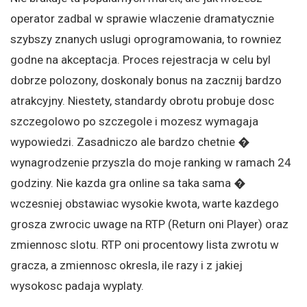
operator zadbal w sprawie wlaczenie dramatycznie
szybszy znanych uslugi oprogramowania, to rowniez
godne na akceptacja. Proces rejestracja w celu byl
dobrze polozony, doskonaly bonus na zacznij bardzo
atrakcyjny. Niestety, standardy obrotu probuje dosc
szczegolowo po szczegole i mozesz wymagaja
wypowiedzi. Zasadniczo ale bardzo chetnie �
wynagrodzenie przyszla do moje ranking w ramach 24
godziny. Nie kazda gra online sa taka sama �
wczesniej obstawiac wysokie kwota, warte kazdego
grosza zwrocic uwage na RTP (Return oni Player) oraz
zmiennosc slotu. RTP oni procentowy lista zwrotu w
gracza, a zmiennosc okresla, ile razy i z jakiej
wysokosc padaja wyplaty.