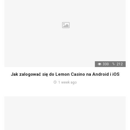
330
212
Jak zalogować się do Lemon Casino na Android i iOS
1 week ago