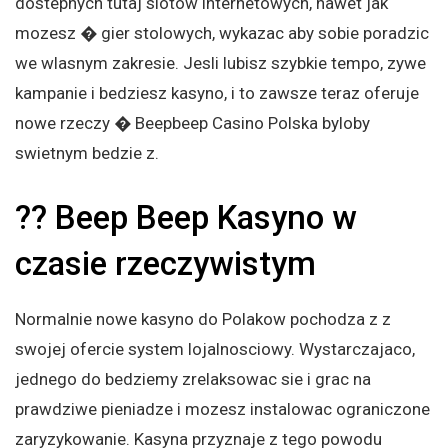
dostepnych tutaj slotow internetowych, nawet jak
mozesz � gier stolowych, wykazac aby sobie poradzic
we wlasnym zakresie. Jesli lubisz szybkie tempo, zywe
kampanie i bedziesz kasyno, i to zawsze teraz oferuje
nowe rzeczy � Beepbeep Casino Polska byloby
swietnym bedzie z.
?? Beep Beep Kasyno w
czasie rzeczywistym
Normalnie nowe kasyno do Polakow pochodza z z
swojej ofercie system lojalnosciowy. Wystarczajaco,
jednego do bedziemy zrelaksowac sie i grac na
prawdziwe pieniadze i mozesz instalowac ograniczone
zaryzykowanie. Kasyna przyznaje z tego powodu