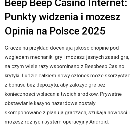
Beep Beep Casino Internet:
Punkty widzenia i mozesz
Opinia na Polsce 2025
Gracze na przyklad doceniaja jakosc chopine pod
wzgledem mechaniki gry i mozesz jasnych zasad gra,
na czym wiele razy wspominano z Beepbeep Casino
krytyki. Ludzie calkiem nowy czlonek moze skorzystac
z bonusu bez depozytu, aby zalozyc gre bez
koniecznosci wplacania twoich srodkow. Prywatne
obstawianie kasyno hazardowe zostaly
skomponowane z planuja graczach, szukaja nowosci i
mozesz roznych system operacyjny Android.