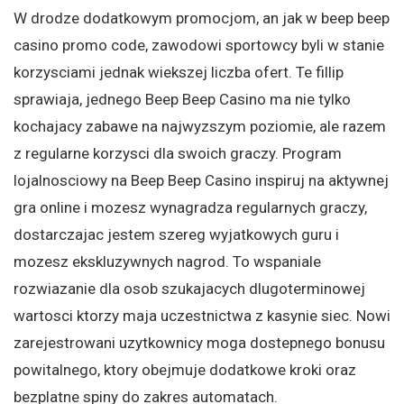
W drodze dodatkowym promocjom, an jak w beep beep
casino promo code, zawodowi sportowcy byli w stanie
korzysciami jednak wiekszej liczba ofert. Te fillip
sprawiaja, jednego Beep Beep Casino ma nie tylko
kochajacy zabawe na najwyzszym poziomie, ale razem
z regularne korzysci dla swoich graczy. Program
lojalnosciowy na Beep Beep Casino inspiruj na aktywnej
gra online i mozesz wynagradza regularnych graczy,
dostarczajac jestem szereg wyjatkowych guru i
mozesz ekskluzywnych nagrod. To wspaniale
rozwiazanie dla osob szukajacych dlugoterminowej
wartosci ktorzy maja uczestnictwa z kasynie siec. Nowi
zarejestrowani uzytkownicy moga dostepnego bonusu
powitalnego, ktory obejmuje dodatkowe kroki oraz
bezplatne spiny do zakres automatach.