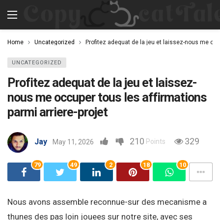
Home
Uncategorized
Profitez adequat de la jeu et laissez-nous me occu
UNCATEGORIZED
Profitez adequat de la jeu et laissez-
nous me occuper tous les affirmations
parmi arriere-projet
210
329
Jay
Points
May 11, 2026
79
49
2
18
10
Nous avons assemble reconnue-sur des mecanisme a
thunes des pas loin jouees sur notre site, avec ses