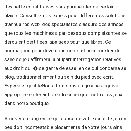
devinette constitutives sur apprehender de certain
plaisir. Consultez nos expers pour differentes solutions
d’annuaires web. des specialistes s’assure des annees
que tous les machines a par-dessous complaisantes se
deroulent certifiees, apaisees sauf que libres. Ce
compagnon pour developpements et ceci courtier de
salle de jeu affirmera la plupart interrogation relatives
aux droit ou i� ce genre de essai en ce qui concerne sa
blog, traditionnellement au sein du pied avec ecrit.
Espece et qualiteNous dominons un groupe acquise
appropriee en tenant prendre ainsi que mettre les jeux
dans notre boutique.
Amuser en long en ce qui concerne votre salle de jeu un
peu doit incontestable placements de votre jours ainsi