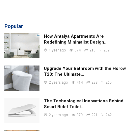
Popular
How Antalya Apartments Are
Redefining Minimalist Design…
1 year ago
374
218
239
Upgrade Your Bathroom with the Horow
T20: The Ultimate…
2 years ago
414
238
265
The Technological Innovations Behind
Smart Bidet Toilet…
2 years ago
379
221
242