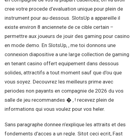
cree votre procede d’evaluation unique pour plein de
instrument pour au-dessous. SlotsUp a appareille il
existe environ 8 anciennete de ce cible certain –
permettre aux joueurs de jouir des gaming pour casino
en mode demo. En SlotsUp, , me toi donnons une
connexion diapositive a une large collection de gaming
en tenant casino offert equipement dans dessous
solides, attractifs a tout moment sauf que d’ou que
vous soyez. Decouvrez les meilleurs prime avec
periodes non payants en compagnie de 2026 du vos
salle de jeu recommandes � , ! recevez plein de
informations qui vous voulez pour vos heler.
Sans paragraphe donnee n’explique les attraits et des
fondements d’acces a un regle. Sitot ceci ecrit, Fast