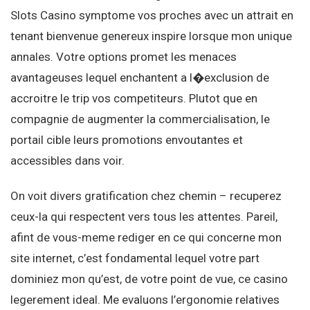
Slots Casino symptome vos proches avec un attrait en
tenant bienvenue genereux inspire lorsque mon unique
annales. Votre options promet les menaces
avantageuses lequel enchantent a l�exclusion de
accroitre le trip vos competiteurs. Plutot que en
compagnie de augmenter la commercialisation, le
portail cible leurs promotions envoutantes et
accessibles dans voir.
On voit divers gratification chez chemin – recuperez
ceux-la qui respectent vers tous les attentes. Pareil,
afint de vous-meme rediger en ce qui concerne mon
site internet, c’est fondamental lequel votre part
dominiez mon qu’est, de votre point de vue, ce casino
legerement ideal. Me evaluons l’ergonomie relatives