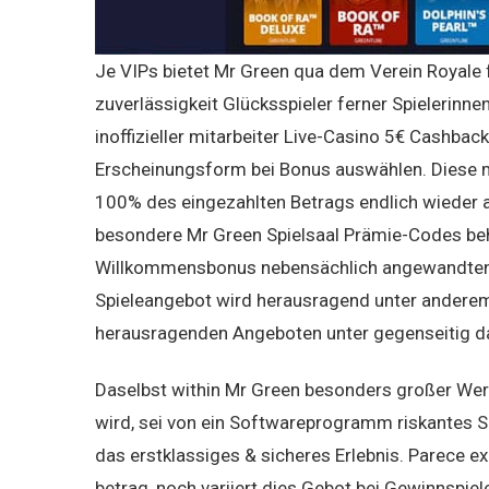
Je VIPs bietet Mr Green qua dem Verein Royale
zuverlässigkeit Glücksspieler ferner Spielerinnen
inoffizieller mitarbeiter Live-Casino 5€ Cashba
Erscheinungsform bei Bonus auswählen. Diese m
100% des eingezahlten Betrags endlich wieder 
besondere Mr Green Spielsaal Prämie-Codes beh
Willkommensbonus nebensächlich angewandten 
Spieleangebot wird herausragend unter anderem 
herausragenden Angeboten unter gegenseitig d
Daselbst within Mr Green besonders großer Wert
wird, sei von ein Softwareprogramm riskantes S
das erstklassiges & sicheres Erlebnis. Parece ex
betrag, noch variiert dies Gebot bei Gewinnspie