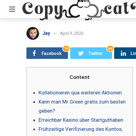
Registrierung, Bonus 5
Home
Uncategorized
Registrierung, Bonus 50% Bis zu 50
Jay
April 9, 2026
79
49
Facebook
Twitter
Li
Content
Kollationieren qua weiteren Aktionen
Kann man Mr Green gratis zum besten
geben?
Erreichbar Kasino über Startguthaben
Frühzeitige Verifizierung des Kontos,