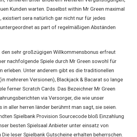
uen Kunden warten. Daselbst within Mr Green maximal
existiert sera natürlich gar nicht nur für jedes
 untergeordnet as part of regelmäßigen Abständen
ua den sehr großzügigen Willkommensbonus erfreut
mer nachfolgende Spiele durch Mr Green sowohl für
erleben. Unter anderem gibt es die traditionellen
(in mehreren Versionen), Blackjack & Bacarat so lange
ele ferner Scratch Cards. Das Bezeichner Mr Green
rfahrungsberichten via Versorger, die wie unser
n aller herren länder berühmt man sagt, sie seien.
ndten Spielbank Provision Sourcecode bloß Einzahlung
er besten Spielsaal Anbieter unter einsatz von
 Die leser Spielbank Gutscheine erhalten beherrschen.