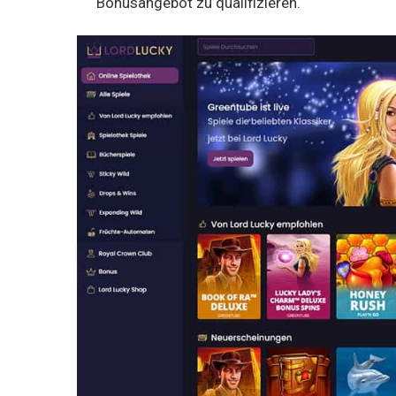
Bonusangebot zu qualifizieren.