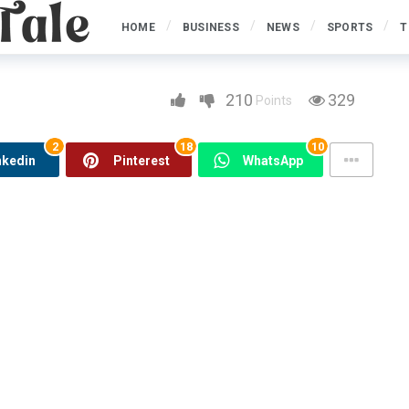
HOME
BUSINESS
NEWS
SPORTS
T
0% Bis zu 500
0
210
329
Points
2
18
10
nkedin
Pinterest
WhatsApp