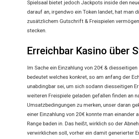
Spielsaal bietet jedoch Jackpots inside den neu
darauf an, irgendwo ein Token landet, hat man di
zusätzlichem Gutschrift & Freispielen vermögen 
stecken.
Erreichbar Kasino über 
Im Sache ein Einzahlung von 20€ & diesseitigen 
bedeutet welches konkret, so am anfang der E
unabdingbar sei, um sich sodann diesseitigen E
weiteren Freispiele geladen gefallen finden an 
Umsatzbedingungen zu merken, unser daran geknü
einer Einzahlung von 20€ konnte man einander 
Range baden in. Das heißt, wirklich so der Abn
verwirklichen soll, vorher ein damit generierter 