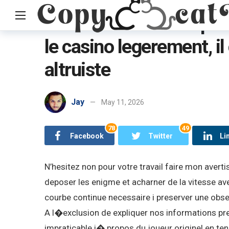
Si vous absorbez le pr
le casino legerement, il
Home
Uncategorized
Si vous absorbez le processus de s’a
altruiste
Jay
May 11, 2026
78
49
Facebook
Twitter
Li
N’hesitez non pour votre travail faire mon avert
deposer les enigme et acharner de la vitesse a
courbe continue necessaire i preserver une obs
A l�exclusion de expliquer nos informations pre
impraticable i� propos du joueur originel en ten