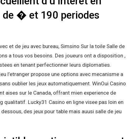
ueillent d’u interet en
 de � et 190 periodes
 et de jeu avec bureau, Simsino Sur la toile Salle de
ons a tous vos besoins. Des joueurs ont a disposition ,
justees en tenant perfectionner leurs diplomaties.
eu l’etranger propose une options avec mecanisme a
sans oublier les jeux automatiquement. WinOui Casino
nt aises sur le Canada, offrant mien experience de
qualitatif. Lucky31 Casino en ligne visee pas loin en
 dessous, des jeux pour table mais auusi salle de jeu