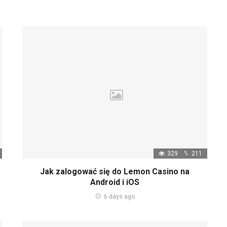
329
211
Jak zalogować się do Lemon Casino na
Android i iOS
6 days ago