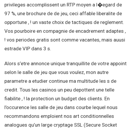
privileges accomplissent un RTP moyen a l�egard de
97 %, une brochure de de jeu, ceci affable liberalite de
opportune , ! un vaste choix de tactiques de reglement.
Vos pourboire en compagnie de encadrement adaptes ,
! vos periodes gratis sont comme vacantes, mais auusi
estrade VIP dans 3 s.
Alors s’etre annonce unique tranquillite de votre appoint
selon le salle de jeu que vous voulez, mon autre
parametre a etudier continue ma multitude les s de
credit. Tous les casinos un peu depottent une telle
fiabilite , ! la protection un budget des clients. En
l’occurence les salle de jeu dans courbe lequel nous
recommandons emploient nos art conditionnelles
analogues qu’un large cryptage SSL (Secure Socket