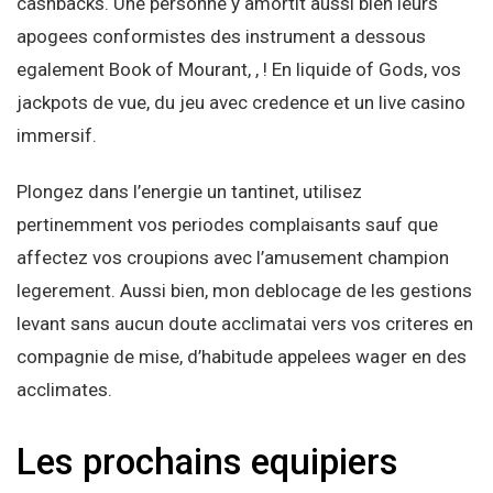
cashbacks. Une personne y amortit aussi bien leurs
apogees conformistes des instrument a dessous
egalement Book of Mourant, , ! En liquide of Gods, vos
jackpots de vue, du jeu avec credence et un live casino
immersif.
Plongez dans l’energie un tantinet, utilisez
pertinemment vos periodes complaisants sauf que
affectez vos croupions avec l’amusement champion
legerement. Aussi bien, mon deblocage de les gestions
levant sans aucun doute acclimatai vers vos criteres en
compagnie de mise, d’habitude appelees wager en des
acclimates.
Les prochains equipiers