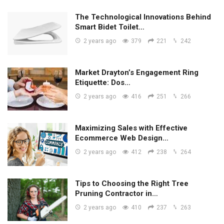
The Technological Innovations Behind
Smart Bidet Toilet…
2 years ago
379
221
242
Market Drayton’s Engagement Ring
Etiquette: Dos…
2 years ago
416
251
266
Maximizing Sales with Effective
Ecommerce Web Design…
2 years ago
412
238
264
Tips to Choosing the Right Tree
Pruning Contractor in…
2 years ago
410
237
263