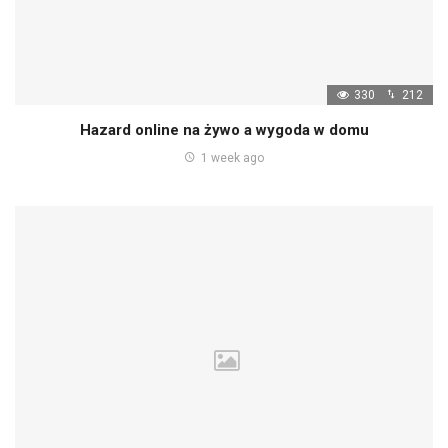
330
212
Hazard online na żywo a wygoda w domu
1 week ago