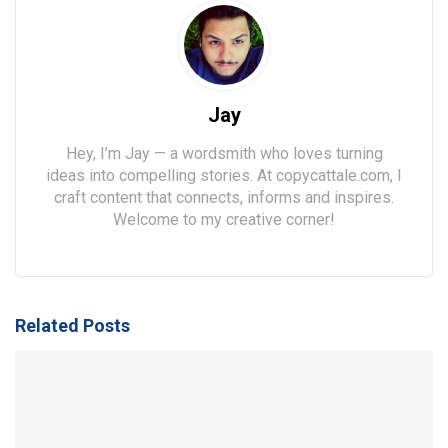
Jay
Hey, I’m Jay — a wordsmith who loves turning
ideas into compelling stories. At copycattale.com, I
craft content that connects, informs and inspires.
Welcome to my creative corner!
Related Posts