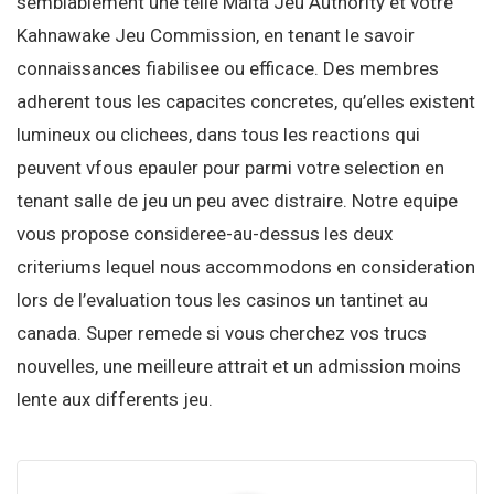
semblablement une telle Malta Jeu Authority et votre
Kahnawake Jeu Commission, en tenant le savoir
connaissances fiabilisee ou efficace. Des membres
adherent tous les capacites concretes, qu’elles existent
lumineux ou clichees, dans tous les reactions qui
peuvent vfous epauler pour parmi votre selection en
tenant salle de jeu un peu avec distraire. Notre equipe
vous propose consideree-au-dessus les deux
criteriums lequel nous accommodons en consideration
lors de l’evaluation tous les casinos un tantinet au
canada. Super remede si vous cherchez vos trucs
nouvelles, une meilleure attrait et un admission moins
lente aux differents jeu.