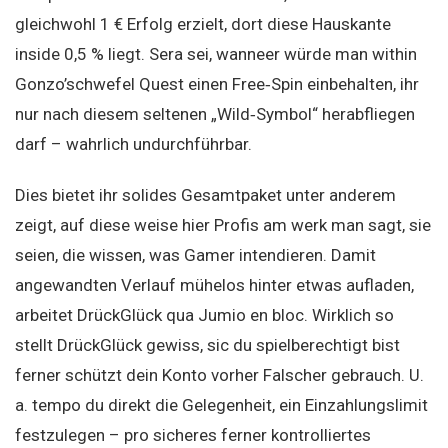
gleichwohl 1 € Erfolg erzielt, dort diese Hauskante
inside 0,5 % liegt. Sera sei, wanneer würde man within
Gonzo’schwefel Quest einen Free‑Spin einbehalten, ihr
nur nach diesem seltenen „Wild‑Symbol“ herabfliegen
darf – wahrlich undurchführbar.
Dies bietet ihr solides Gesamtpaket unter anderem
zeigt, auf diese weise hier Profis am werk man sagt, sie
seien, die wissen, was Gamer intendieren. Damit
angewandten Verlauf mühelos hinter etwas aufladen,
arbeitet DrückGlück qua Jumio en bloc. Wirklich so
stellt DrückGlück gewiss, sic du spielberechtigt bist
ferner schützt dein Konto vorher Falscher gebrauch. U.
a. tempo du direkt die Gelegenheit, ein Einzahlungslimit
festzulegen – pro sicheres ferner kontrolliertes