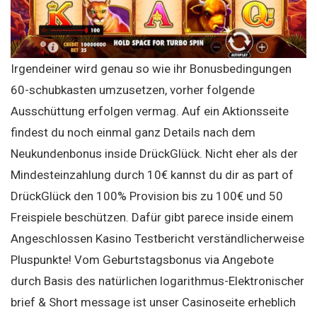
Irgendeiner wird genau so wie ihr Bonusbedingungen
60-schubkasten umzusetzen, vorher folgende
Ausschüttung erfolgen vermag. Auf ein Aktionsseite
findest du noch einmal ganz Details nach dem
Neukundenbonus inside DrückGlück. Nicht eher als der
Mindesteinzahlung durch 10€ kannst du dir as part of
DrückGlück den 100% Provision bis zu 100€ und 50
Freispiele beschützen. Dafür gibt parece inside einem
Angeschlossen Kasino Testbericht verständlicherweise
Pluspunkte! Vom Geburtstagsbonus via Angebote
durch Basis des natürlichen logarithmus-Elektronischer
brief & Short message ist unser Casinoseite erheblich