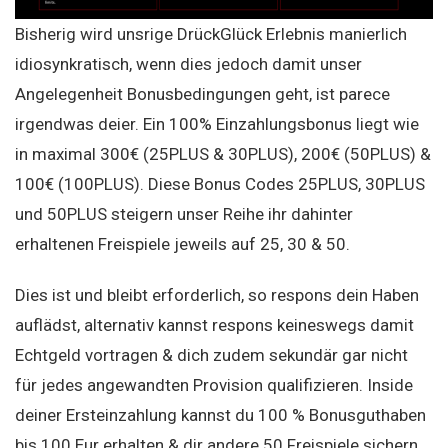
Bisherig wird unsrige DrückGlück Erlebnis manierlich
idiosynkratisch, wenn dies jedoch damit unser
Angelegenheit Bonusbedingungen geht, ist parece
irgendwas deier. Ein 100% Einzahlungsbonus liegt wie
in maximal 300€ (25PLUS & 30PLUS), 200€ (50PLUS) &
100€ (100PLUS). Diese Bonus Codes 25PLUS, 30PLUS
und 50PLUS steigern unser Reihe ihr dahinter
erhaltenen Freispiele jeweils auf 25, 30 & 50.
Dies ist und bleibt erforderlich, so respons dein Haben
auflädst, alternativ kannst respons keineswegs damit
Echtgeld vortragen & dich zudem sekundär gar nicht
für jedes angewandten Provision qualifizieren. Inside
deiner Ersteinzahlung kannst du 100 % Bonusguthaben
bis 100 Eur erhalten & dir andere 50 Freispiele sichern.