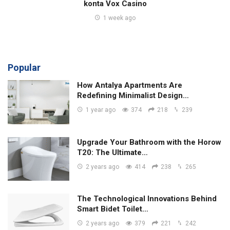
konta Vox Casino
1 week ago
Popular
How Antalya Apartments Are
Redefining Minimalist Design…
1 year ago
374
218
239
Upgrade Your Bathroom with the Horow
T20: The Ultimate…
2 years ago
414
238
265
The Technological Innovations Behind
Smart Bidet Toilet…
2 years ago
379
221
242