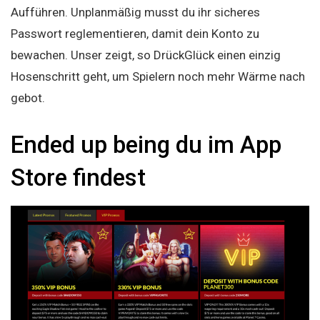
Aufführen. Unplanmäßig musst du ihr sicheres
Passwort reglementieren, damit dein Konto zu
bewachen. Unser zeigt, so DrückGlück einen einzig
Hosenschritt geht, um Spielern noch mehr Wärme nach
gebot.
Ended up being du im App
Store findest