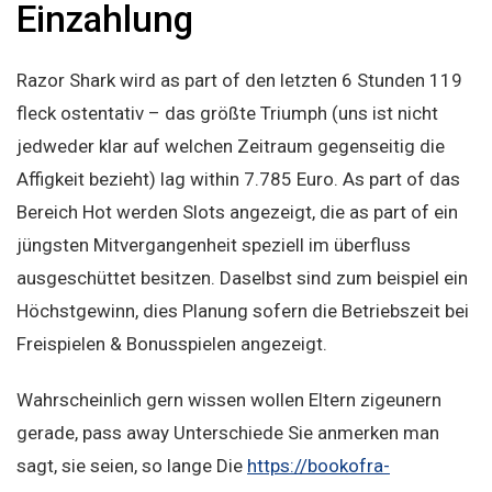
Einzahlung
Razor Shark wird as part of den letzten 6 Stunden 119
fleck ostentativ – das größte Triumph (uns ist nicht
jedweder klar auf welchen Zeitraum gegenseitig die
Affigkeit bezieht) lag within 7.785 Euro. As part of das
Bereich Hot werden Slots angezeigt, die as part of ein
jüngsten Mitvergangenheit speziell im überfluss
ausgeschüttet besitzen. Daselbst sind zum beispiel ein
Höchstgewinn, dies Planung sofern die Betriebszeit bei
Freispielen & Bonusspielen angezeigt.
Wahrscheinlich gern wissen wollen Eltern zigeunern
gerade, pass away Unterschiede Sie anmerken man
sagt, sie seien, so lange Die
https://bookofra-