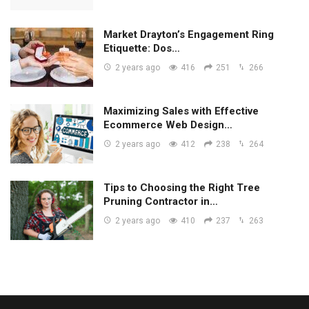
Market Drayton’s Engagement Ring
Etiquette: Dos…
2 years ago
416
251
266
Maximizing Sales with Effective
Ecommerce Web Design…
2 years ago
412
238
264
Tips to Choosing the Right Tree
Pruning Contractor in…
2 years ago
410
237
263