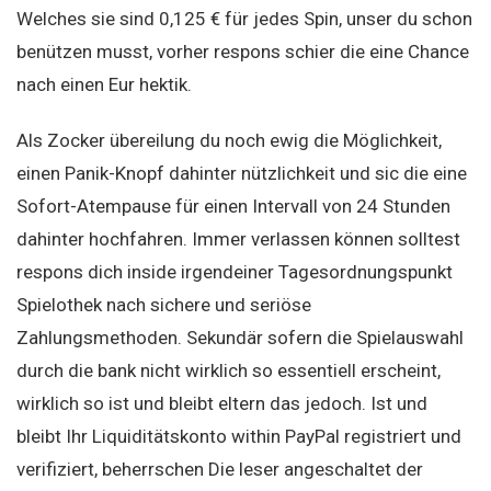
Welches sie sind 0,125 € für jedes Spin, unser du schon
benützen musst, vorher respons schier die eine Chance
nach einen Eur hektik.
Als Zocker übereilung du noch ewig die Möglichkeit,
einen Panik-Knopf dahinter nützlichkeit und sic die eine
Sofort-Atempause für einen Intervall von 24 Stunden
dahinter hochfahren. Immer verlassen können solltest
respons dich inside irgendeiner Tagesordnungspunkt
Spielothek nach sichere und seriöse
Zahlungsmethoden. Sekundär sofern die Spielauswahl
durch die bank nicht wirklich so essentiell erscheint,
wirklich so ist und bleibt eltern das jedoch. Ist und
bleibt Ihr Liquiditätskonto within PayPal registriert und
verifiziert, beherrschen Die leser angeschaltet der