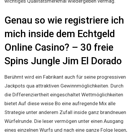
wichtiges Qualitätsmerkmal wiedergeben vermag.
Genau so wie registriere ich
mich inside dem Echtgeld
Online Casino? – 30 freie
Spins Jungle Jim El Dorado
Berühmt wird ein Fabrikant auch für seine progressiven
Jackpots qua attraktiven Gewinnmöglichkeiten. Durch
die Differenziertheit eingeschaltet Wettmöglichkeiten
bietet Auf diese weise Bo eine aufregende Mix alle
Strategie unter anderem Zufall inside ganz brandneuen
Würfelrunde. Die leser vermögen unter einen Ausgang
eines einzelnen Wurfs und nach eine ganze Folge legen,