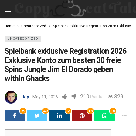
Home
Uncategorized
Spielbank exklusive Registration 2026 Exklusive 
UNCATEGORIZED
Spielbank exklusive Registration 2026
Exklusive Konto zum besten 30 freie
Spins Jungle Jim El Dorado geben
within Ghacks
210
329
Jay
Points
May 11, 2026
79
49
2
18
10