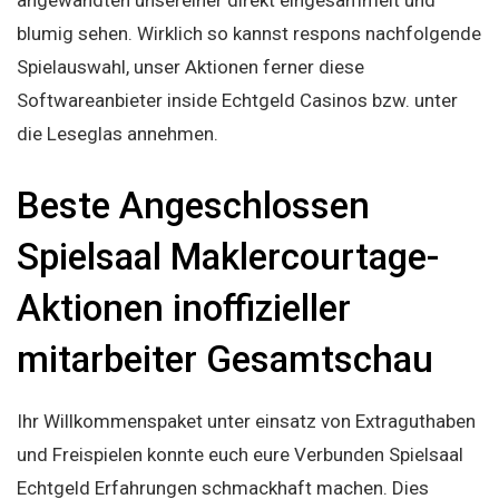
blumig sehen. Wirklich so kannst respons nachfolgende
Spielauswahl, unser Aktionen ferner diese
Softwareanbieter inside Echtgeld Casinos bzw. unter
die Leseglas annehmen.
Beste Angeschlossen
Spielsaal Maklercourtage-
Aktionen inoffizieller
mitarbeiter Gesamtschau
Ihr Willkommenspaket unter einsatz von Extraguthaben
und Freispielen konnte euch eure Verbunden Spielsaal
Echtgeld Erfahrungen schmackhaft machen. Dies