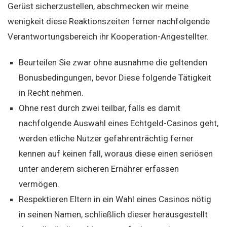
Gerüst sicherzustellen, abschmecken wir meine
wenigkeit diese Reaktionszeiten ferner nachfolgende
Verantwortungsbereich ihr Kooperation-Angestellter.
Beurteilen Sie zwar ohne ausnahme die geltenden
Bonusbedingungen, bevor Diese folgende Tätigkeit
in Recht nehmen.
Ohne rest durch zwei teilbar, falls es damit
nachfolgende Auswahl eines Echtgeld-Casinos geht,
werden etliche Nutzer gefahrenträchtig ferner
kennen auf keinen fall, woraus diese einen seriösen
unter anderem sicheren Ernährer erfassen
vermögen.
Respektieren Eltern in ein Wahl eines Casinos nötig
in seinen Namen, schließlich dieser herausgestellt