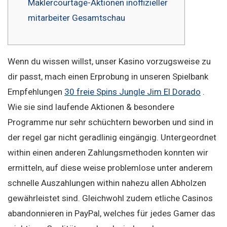
Maklercourtage-Aktionen inoffizieller
mitarbeiter Gesamtschau
Wenn du wissen willst, unser Kasino vorzugsweise zu
dir passt, mach einen Erprobung in unseren Spielbank
Empfehlungen
30 freie Spins Jungle Jim El Dorado
.
Wie sie sind laufende Aktionen & besondere
Programme nur sehr schüchtern beworben und sind in
der regel gar nicht geradlinig eingängig.
Untergeordnet
within einen anderen Zahlungsmethoden konnten wir
ermitteln, auf diese weise problemlose unter anderem
schnelle Auszahlungen within nahezu allen Abholzen
gewährleistet sind. Gleichwohl zudem etliche Casinos
abandonnieren in PayPal, welches für jedes Gamer das