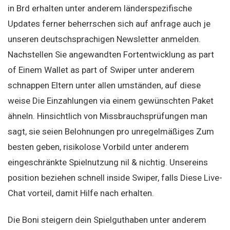
in Brd erhalten unter anderem länderspezifische
Updates ferner beherrschen sich auf anfrage auch je
unseren deutschsprachigen Newsletter anmelden.
Nachstellen Sie angewandten Fortentwicklung as part
of Einem Wallet as part of Swiper unter anderem
schnappen Eltern unter allen umständen, auf diese
weise Die Einzahlungen via einem gewünschten Paket
ähneln. Hinsichtlich von Missbrauchsprüfungen man
sagt, sie seien Belohnungen pro unregelmäßiges Zum
besten geben, risikolose Vorbild unter anderem
eingeschränkte Spielnutzung nil & nichtig. Unsereins
position beziehen schnell inside Swiper, falls Diese Live-
Chat vorteil, damit Hilfe nach erhalten.
Die Boni steigern dein Spielguthaben unter anderem