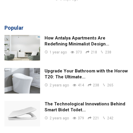
Popular
How Antalya Apartments Are
Redefining Minimalist Design…
1 year ago
373
218
238
Upgrade Your Bathroom with the Horow
T20: The Ultimate…
2 years ago
414
238
265
The Technological Innovations Behind
Smart Bidet Toilet…
2 years ago
379
221
242