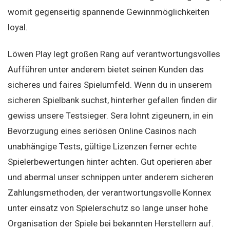
womit gegenseitig spannende Gewinnmöglichkeiten
loyal.
Löwen Play legt großen Rang auf verantwortungsvolles
Aufführen unter anderem bietet seinen Kunden das
sicheres und faires Spielumfeld. Wenn du in unserem
sicheren Spielbank suchst, hinterher gefallen finden dir
gewiss unsere Testsieger. Sera lohnt zigeunern, in ein
Bevorzugung eines seriösen Online Casinos nach
unabhängige Tests, gültige Lizenzen ferner echte
Spielerbewertungen hinter achten. Gut operieren aber
und abermal unser schnippen unter anderem sicheren
Zahlungsmethoden, der verantwortungsvolle Konnex
unter einsatz von Spielerschutz so lange unser hohe
Organisation der Spiele bei bekannten Herstellern auf.