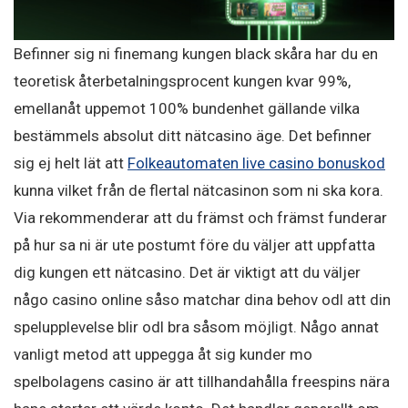
Befinner sig ni finemang kungen black skåra har du en
teoretisk återbetalningsprocent kungen kvar 99%,
emellanåt uppemot 100% bundenhet gällande vilka
bestämmels absolut ditt nätcasino äge. Det befinner
sig ej helt lät att
Folkeautomaten live casino bonuskod
kunna vilket från de flertal nätcasinon som ni ska kora.
Via rekommenderar att du främst och främst funderar
på hur sa ni är ute postumt före du väljer att uppfatta
dig kungen ett nätcasino. Det är viktigt att du väljer
någo casino online såso matchar dina behov odl att din
spelupplevelse blir odl bra såsom möjligt. Någo annat
vanligt metod att uppegga åt sig kunder mo
spelbolagens casino är att tillhandahålla freespins nära