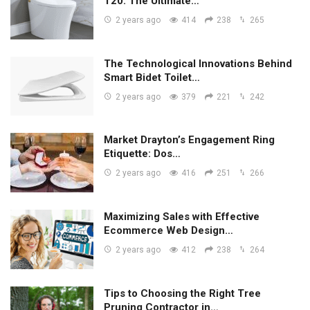
T20: The Ultimate…
2 years ago
414
238
265
The Technological Innovations Behind
Smart Bidet Toilet…
2 years ago
379
221
242
Market Drayton’s Engagement Ring
Etiquette: Dos…
2 years ago
416
251
266
Maximizing Sales with Effective
Ecommerce Web Design…
2 years ago
412
238
264
Tips to Choosing the Right Tree
Pruning Contractor in…