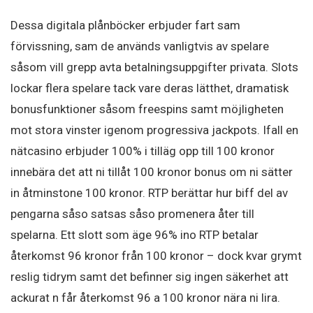
Dessa digitala plånböcker erbjuder fart sam
förvissning, sam de används vanligtvis av spelare
såsom vill grepp avta betalningsuppgifter privata. Slots
lockar flera spelare tack vare deras lätthet, dramatisk
bonusfunktioner såsom freespins samt möjligheten
mot stora vinster igenom progressiva jackpots. Ifall en
nätcasino erbjuder 100% i tilläg opp till 100 kronor
innebära det att ni tillåt 100 kronor bonus om ni sätter
in åtminstone 100 kronor. RTP berättar hur biff del av
pengarna såso satsas såso promenera åter till
spelarna. Ett slott som äge 96% ino RTP betalar
återkomst 96 kronor från 100 kronor – dock kvar grymt
reslig tidrym samt det befinner sig ingen säkerhet att
ackurat n får återkomst 96 a 100 kronor nära ni lira.