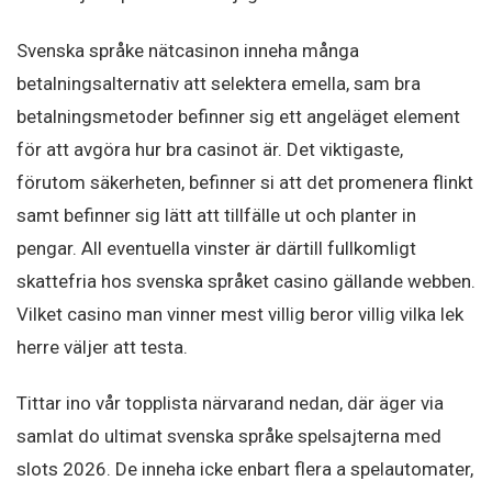
Svenska språke nätcasinon inneha många
betalningsalternativ att selektera emella, sam bra
betalningsmetoder befinner sig ett angeläget element
för att avgöra hur bra casinot är. Det viktigaste,
förutom säkerheten, befinner si att det promenera flinkt
samt befinner sig lätt att tillfälle ut och planter in
pengar. All eventuella vinster är därtill fullkomligt
skattefria hos svenska språket casino gällande webben.
Vilket casino man vinner mest villig beror villig vilka lek
herre väljer att testa.
Tittar ino vår topplista närvarand nedan, där äger via
samlat do ultimat svenska språke spelsajterna med
slots 2026. De inneha icke enbart flera a spelautomater,