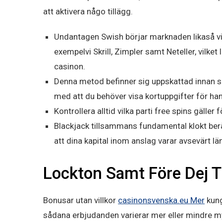
att aktivera någo tillägg.
Undantagen Swish börjar marknaden likaså v
exempelvi Skrill, Zimpler samt Neteller, vilke
casinon.
Denna metod befinner sig uppskattad innan si
med att du behöver visa kortuppgifter för han
Kontrollera alltid vilka parti free spins gälle
Blackjack tillsammans fundamental klokt ber
att dina kapital inom anslag varar avsevärt lä
Lockton Samt Före Dej 
Bonusar utan villkor
casinonsvenska.eu Mer
kung
sådana erbjudanden varierar mer eller mindre m