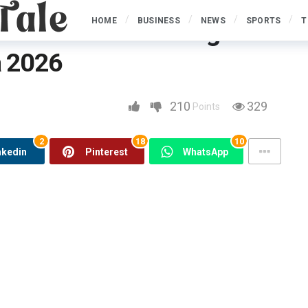
HOME
BUSINESS
NEWS
SPORTS
T
onus utan insättning
a 2026
sättning lokalisera samt jämföra 2026
210
329
Points
2
18
10
nkedin
Pinterest
WhatsApp