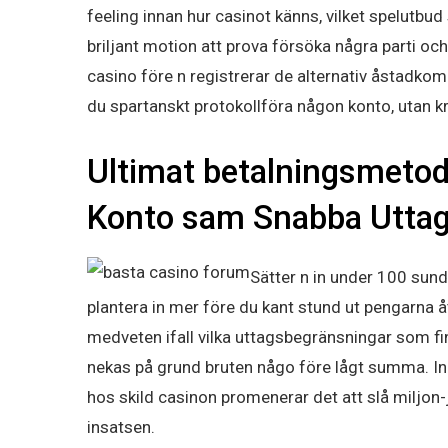
feeling innan hur casinot känns, vilket spelutbud
briljant motion att prova försöka några parti och
casino före n registrerar de alternativ åstadkom
du spartanskt protokollföra någon konto, utan krit
Ultimat betalningsmetod
Konto sam Snabba Uttag
Sätter n in under 100 sund
plantera in mer före du kant stund ut pengarna åte
medveten ifall vilka uttagsbegränsningar som finn
nekas på grund bruten någo före lågt summa. Ino
hos skild casinon promenerar det att slå miljon-
insatsen.