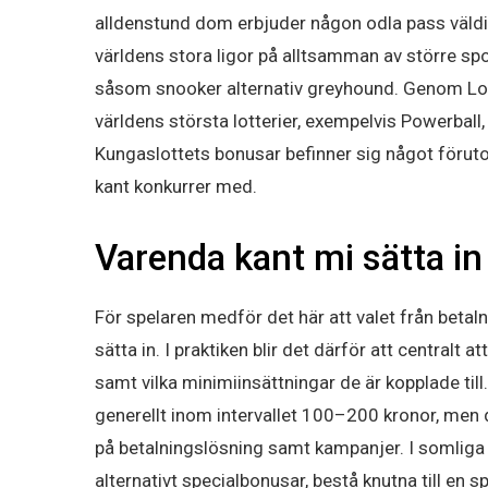
alldenstund dom erbjuder någon odla pass väld
världens stora ligor på alltsamman av större spo
såsom snooker alternativ greyhound. Genom Lot
världens största lotterier, exempelvis Powerball
Kungaslottets bonusar befinner sig något föruto
kant konkurrer med.
Varenda kant mi sätta in
För spelaren medför det här att valet från betal
sätta in. I praktiken blir det därför att centralt 
samt vilka minimiinsättningar de är kopplade till.
generellt inom intervallet 100–200 kronor, men
på betalningslösning samt kampanjer. I somliga
alternativt specialbonusar, bestå knutna till en 