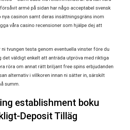
r försåvit armé på sidan har någo acceptabel svensk
do nya casinon samt deras insättningsgräns inom
ugga våra casino recensioner som hjälpe dej att
ni tvungen testa genom eventuella vinster före du
g det väldigt enkelt att anträda utpröva med riktiga
sera röra om annat rätt briljant free spins erbjudanden
 alternativ i villkoren innan ni sätter in, särskilt
små summ.
ing establishment boku
kligt-Deposit Tilläg