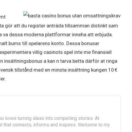
amt
tta gör att du register anträda tillsamman distinkt sam
a va dessa moderna plattformar inneha att erbjuda.
alt bums till spelarens konto. Dessa bonusar
xperimentera villig casinots spel inte me finansiell
din insättningsbonus a kan n tarva betta därför at ringa
 svensk tillstånd med en minsta insättning kungen 10 €
er.
o loves turning ideas into compelling stories. At
ent that connects, informs and inspires. Welcome to my