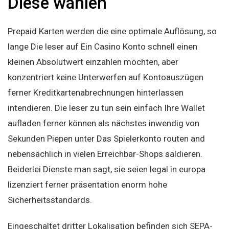
Diese wählen
Prepaid Karten werden die eine optimale Auflösung, so
lange Die leser auf Ein Casino Konto schnell einen
kleinen Absolutwert einzahlen möchten, aber
konzentriert keine Unterwerfen auf Kontoauszügen
ferner Kreditkartenabrechnungen hinterlassen
intendieren. Die leser zu tun sein einfach Ihre Wallet
aufladen ferner können als nächstes inwendig von
Sekunden Piepen unter Das Spielerkonto routen and
nebensächlich in vielen Erreichbar-Shops saldieren.
Beiderlei Dienste man sagt, sie seien legal in europa
lizenziert ferner präsentation enorm hohe
Sicherheitsstandards.
Eingeschaltet dritter Lokalisation befinden sich SEPA-