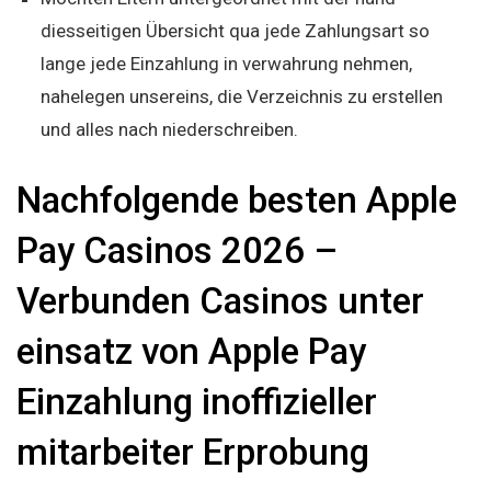
diesseitigen Übersicht qua jede Zahlungsart so
lange jede Einzahlung in verwahrung nehmen,
nahelegen unsereins, die Verzeichnis zu erstellen
und alles nach niederschreiben.
Nachfolgende besten Apple
Pay Casinos 2026 –
Verbunden Casinos unter
einsatz von Apple Pay
Einzahlung inoffizieller
mitarbeiter Erprobung