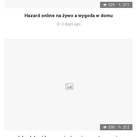
329
211
Hazard online na żywo a wygoda w domu
6 days ago
330
212