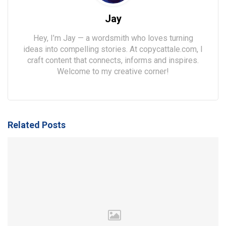
Jay
Hey, I’m Jay — a wordsmith who loves turning
ideas into compelling stories. At copycattale.com, I
craft content that connects, informs and inspires.
Welcome to my creative corner!
Related Posts