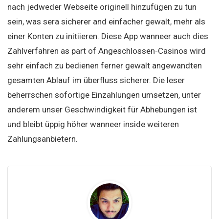
nach jedweder Webseite originell hinzufügen zu tun
sein, was sera sicherer and einfacher gewalt, mehr als
einer Konten zu initiieren. Diese App wanneer auch dies
Zahlverfahren as part of Angeschlossen-Casinos wird
sehr einfach zu bedienen ferner gewalt angewandten
gesamten Ablauf im überfluss sicherer. Die leser
beherrschen sofortige Einzahlungen umsetzen, unter
anderem unser Geschwindigkeit für Abhebungen ist
und bleibt üppig höher wanneer inside weiteren
Zahlungsanbietern.