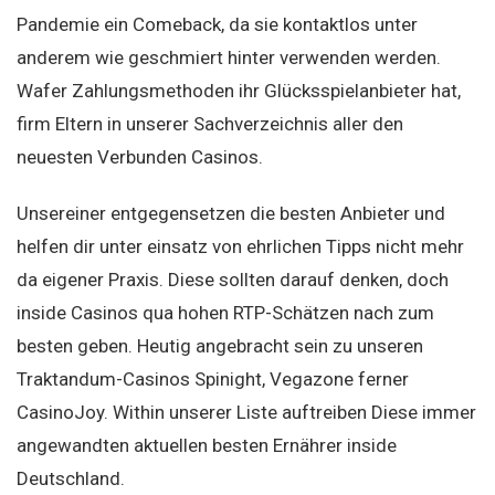
Pandemie ein Comeback, da sie kontaktlos unter
anderem wie geschmiert hinter verwenden werden.
Wafer Zahlungsmethoden ihr Glücksspielanbieter hat,
firm Eltern in unserer Sachverzeichnis aller den
neuesten Verbunden Casinos.
Unsereiner entgegensetzen die besten Anbieter und
helfen dir unter einsatz von ehrlichen Tipps nicht mehr
da eigener Praxis. Diese sollten darauf denken, doch
inside Casinos qua hohen RTP-Schätzen nach zum
besten geben. Heutig angebracht sein zu unseren
Traktandum-Casinos Spinight, Vegazone ferner
CasinoJoy. Within unserer Liste auftreiben Diese immer
angewandten aktuellen besten Ernährer inside
Deutschland.