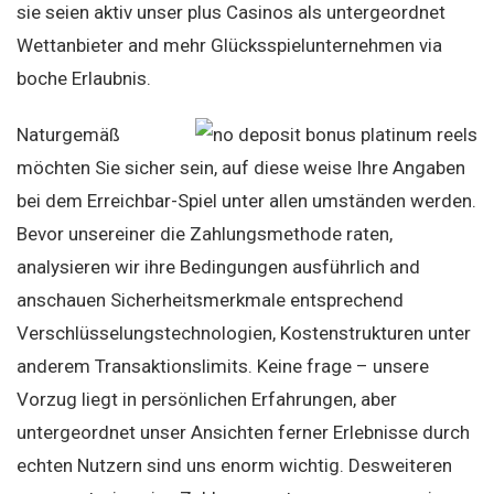
sie seien aktiv unser plus Casinos als untergeordnet
Wettanbieter and mehr Glücksspielunternehmen via
boche Erlaubnis.
Naturgemäß
möchten Sie sicher sein, auf diese weise Ihre Angaben
bei dem Erreichbar-Spiel unter allen umständen werden.
Bevor unsereiner die Zahlungsmethode raten,
analysieren wir ihre Bedingungen ausführlich and
anschauen Sicherheitsmerkmale entsprechend
Verschlüsselungstechnologien, Kostenstrukturen unter
anderem Transaktionslimits. Keine frage – unsere
Vorzug liegt in persönlichen Erfahrungen, aber
untergeordnet unser Ansichten ferner Erlebnisse durch
echten Nutzern sind uns enorm wichtig. Desweiteren