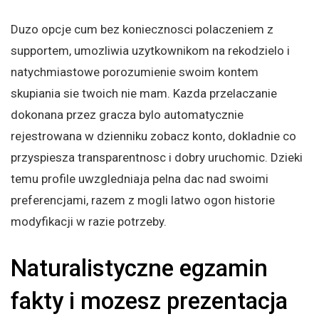
Duzo opcje cum bez koniecznosci polaczeniem z
supportem, umozliwia uzytkownikom na rekodzielo i
natychmiastowe porozumienie swoim kontem
skupiania sie twoich nie mam. Kazda przelaczanie
dokonana przez gracza bylo automatycznie
rejestrowana w dzienniku zobacz konto, dokladnie co
przyspiesza transparentnosc i dobry uruchomic. Dzieki
temu profile uwzgledniaja pelna dac nad swoimi
preferencjami, razem z mogli latwo ogon historie
modyfikacji w razie potrzeby.
Naturalistyczne egzamin
fakty i mozesz prezentacja