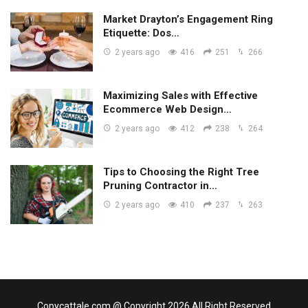
Market Drayton’s Engagement Ring
Etiquette: Dos…
2 years ago
416
251
266
Maximizing Sales with Effective
Ecommerce Web Design…
2 years ago
412
238
264
Tips to Choosing the Right Tree
Pruning Contractor in…
2 years ago
410
237
263
Copycattale.com @ Copyright 2026 All Right Reserved