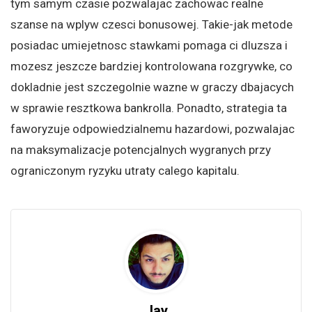
tym samym czasie pozwalajac zachowac realne
szanse na wplyw czesci bonusowej. Takie-jak metode
posiadac umiejetnosc stawkami pomaga ci dluzsza i
mozesz jeszcze bardziej kontrolowana rozgrywke, co
dokladnie jest szczegolnie wazne w graczy dbajacych
w sprawie resztkowa bankrolla. Ponadto, strategia ta
faworyzuje odpowiedzialnemu hazardowi, pozwalajac
na maksymalizacje potencjalnych wygranych przy
ograniczonym ryzyku utraty calego kapitalu.
Jay