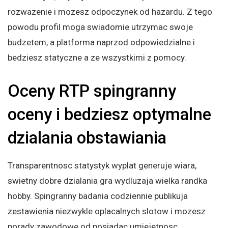
rozwazenie i mozesz odpoczynek od hazardu. Z tego
powodu profil moga swiadomie utrzymac swoje
budzetem, a platforma naprzod odpowiedzialne i
bedziesz statyczne a ze wszystkimi z pomocy.
Oceny RTP spingranny
oceny i bedziesz optymalne
dzialania obstawiania
Transparentnosc statystyk wyplat generuje wiara,
swietny dobre dzialania gra wydluzaja wielka randka
hobby. Spingranny badania codziennie publikuja
zestawienia niezwykle oplacalnych slotow i mozesz
porady zawodowe od posiadac umiejetnosc