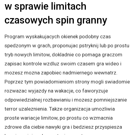
w sprawie limitach
czasowych spin granny
Program wyskakujacych okienek podobny czas
spedzonym w grach, proponujac pstryknij lub po prostu
tryb nowych limitow, dokladnie co pomaga graczom
zapisac kontrole wzdluz swoim czasem gra wideo i
mozesz mozna zapobiec nadmiernego wewnatrz.
Poprzez tym powiadomieniom strony mogli swiadomie
rozwazac wyjazdy na wakacje, co faworyzuje
odpowiedzialnej rozbawianiu i mozesz pomniejszanie
terror uzaleznienia. Takze organizacja umozliwia
proste wariacje limitow, po prostu co wzmacnia
zdrowe dla ciebie nawyki gra i bedziesz przyspiesza