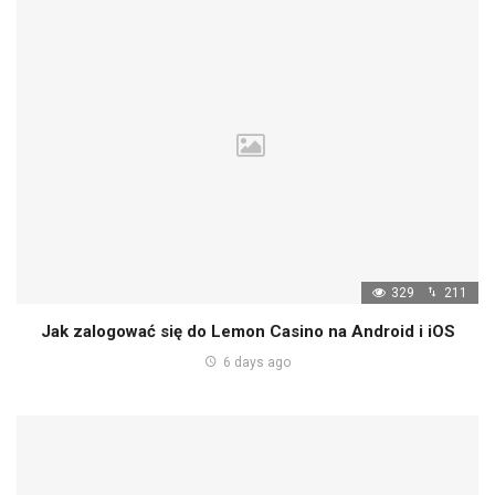
329
211
Jak zalogować się do Lemon Casino na Android i iOS
6 days ago