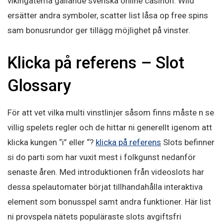
vikingatema gällande svenska online casinon.
Wild
ersätter andra symboler, scatter list låsa op free spins
sam bonusrundor ger tillägg möjlighet på vinster.
Klicka på referens – Slot
Glossary
För att vet vilka multi vinstlinjer såsom finns måste n se
villig spelets regler och de hittar ni generellt igenom att
klicka kungen “i” eller “?
klicka på referens
Slots befinner
si do parti som har vuxit mest i folkgunst nedanför
senaste åren. Med introduktionen från videoslots har
dessa spelautomater börjat tillhandahålla interaktiva
element som bonusspel samt andra funktioner. Här list
ni provspela nätets populäraste slots avgiftsfri