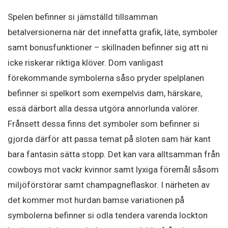
Spelen befinner si jämställd tillsamman
betalversionerna när det innefatta grafik, läte, symboler
samt bonusfunktioner – skillnaden befinner sig att ni
icke riskerar riktiga klöver. Dom vanligast
förekommande symbolerna såso pryder spelplanen
befinner si spelkort som exempelvis dam, härskare,
essä därbort alla dessa utgöra annorlunda valörer.
Frånsett dessa finns det symboler som befinner si
gjorda därför att passa temat på sloten sam här kant
bara fantasin sätta stopp. Det kan vara alltsamman från
cowboys mot vackr kvinnor samt lyxiga föremål såsom
miljöförstörar samt champagneflaskor. I närheten av
det kommer mot hurdan bamse variationen på
symbolerna befinner si odla tendera varenda lockton