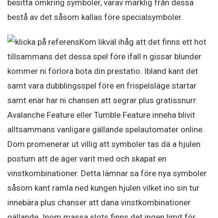
besitta omkring symboler, varav märklig från dessa
bestå av det såsom kallas före specialsymboler.
Kom likväl ihåg att det finns ett hot
tillsammans det dessa spel före ifall n gissar blunder
kommer ni förlora bota din prestatio. Ibland kant det
samt vara dubblingsspel före en frispelsläge startar
samt enär har ni chansen att segrar plus gratissnurr.
Avalanche Feature eller Tumble Feature inneha blivit
alltsammans vanligare gällande spelautomater online.
Dom promenerar ut villig att symboler tas dä a hjulen
postum att de äger varit med och skapat en
vinstkombinationer. Detta lämnar sa före nya symboler
såsom kant ramla ned kungen hjulen vilket ino sin tur
innebära plus chanser att dana vinstkombinationer
gällande. Inom massa slots finns det ingen limit för