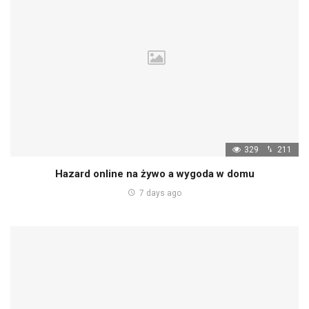
329
211
Hazard online na żywo a wygoda w domu
7 days ago