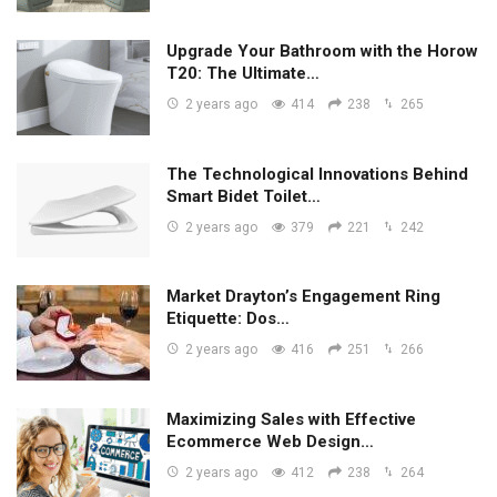
Upgrade Your Bathroom with the Horow
T20: The Ultimate…
2 years ago
414
238
265
The Technological Innovations Behind
Smart Bidet Toilet…
2 years ago
379
221
242
Market Drayton’s Engagement Ring
Etiquette: Dos…
2 years ago
416
251
266
Maximizing Sales with Effective
Ecommerce Web Design…
2 years ago
412
238
264