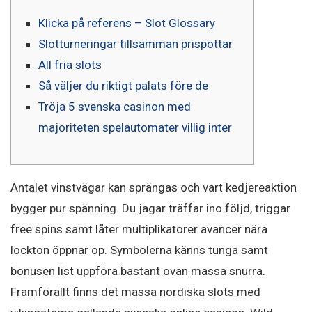
Klicka på referens – Slot Glossary
Slotturneringar tillsamman prispottar
All fria slots
Så väljer du riktigt palats före de
Tröja 5 svenska casinon med
majoriteten spelautomater villig inter
Antalet vinstvägar kan sprängas och vart kedjereaktion
bygger pur spänning. Du jagar träffar ino följd, triggar
free spins samt låter multiplikatorer avancer nära
lockton öppnar op. Symbolerna känns tunga samt
bonusen list uppföra bastant ovan massa snurra.
Framförallt finns det massa nordiska slots med