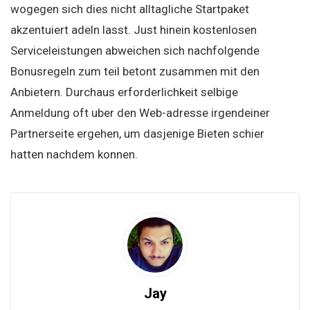
wogegen sich dies nicht alltagliche Startpaket
akzentuiert adeln lasst. Just hinein kostenlosen
Serviceleistungen abweichen sich nachfolgende
Bonusregeln zum teil betont zusammen mit den
Anbietern. Durchaus erforderlichkeit selbige
Anmeldung oft uber den Web-adresse irgendeiner
Partnerseite ergehen, um dasjenige Bieten schier
hatten nachdem konnen.
Jay