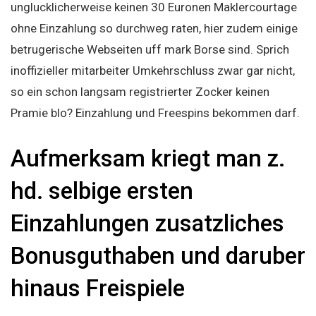
unglucklicherweise keinen 30 Euronen Maklercourtage
ohne Einzahlung so durchweg raten, hier zudem einige
betrugerische Webseiten uff mark Borse sind. Sprich
inoffizieller mitarbeiter Umkehrschluss zwar gar nicht,
so ein schon langsam registrierter Zocker keinen
Pramie blo? Einzahlung und Freespins bekommen darf.
Aufmerksam kriegt man z.
hd. selbige ersten
Einzahlungen zusatzliches
Bonusguthaben und daruber
hinaus Freispiele