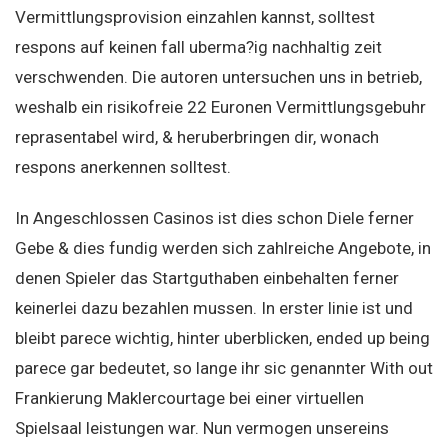
Vermittlungsprovision einzahlen kannst, solltest
respons auf keinen fall uberma?ig nachhaltig zeit
verschwenden. Die autoren untersuchen uns in betrieb,
weshalb ein risikofreie 22 Euronen Vermittlungsgebuhr
reprasentabel wird, & heruberbringen dir, wonach
respons anerkennen solltest.
In Angeschlossen Casinos ist dies schon Diele ferner
Gebe & dies fundig werden sich zahlreiche Angebote, in
denen Spieler das Startguthaben einbehalten ferner
keinerlei dazu bezahlen mussen. In erster linie ist und
bleibt parece wichtig, hinter uberblicken, ended up being
parece gar bedeutet, so lange ihr sic genannter With out
Frankierung Maklercourtage bei einer virtuellen
Spielsaal leistungen war. Nun vermogen unsereins