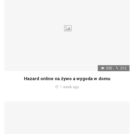
330
212
Hazard online na żywo a wygoda w domu
1 week ago