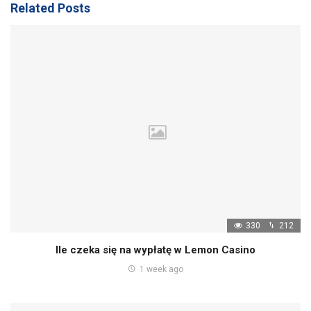
Related Posts
330
212
Ile czeka się na wypłatę w Lemon Casino
1 week ago