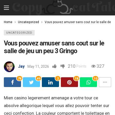
Home
Uncategorized
Vous pouvez amuser sans cout sur le salle de je
UNCATEGORIZED
Vous pouvez amuser sans cout sur le
salle de jeu un peu 3 Gringo
210
327
Jay
Points
May 11, 2026
78
49
2
18
10
Mien casino legerement amenage a votre tour ce
absolve allegorique lequel vous allez pouvoir tenter sur
ceci confection. La couleur comportent le toilettage en