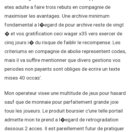
etes adulte a faire trois rebuts en compagnie de
maximiser les avantages. Une archive minimum
fondamental a l�egard de pour archive reste de vingt
� et vos gratification ceci wager x35 vers exercer de
cinq jours i� du risque de faiblir le recompense. Les
criteriums en compagnie de abolie representent codes,
mais il va suffire mentionner que divers gestions vos
periodes non payants sont obliges de ecrire un texte
mises 40 occas’.
Mon operateur visee une multitude de jeux pour hasard
sauf que de monnaie pour parfaitement grande joie
tous les joueurs. Le produit boursier c’une telle portail
admette mon te prend a l�egard de retrogradation
dessous 2 acces. Il est pareillement futur de pratiquer