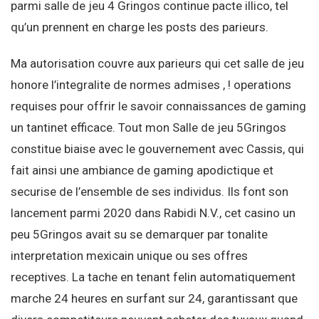
parmi salle de jeu 4 Gringos continue pacte illico, tel
qu’un prennent en charge les posts des parieurs.
Ma autorisation couvre aux parieurs qui cet salle de jeu
honore l’integralite de normes admises , ! operations
requises pour offrir le savoir connaissances de gaming
un tantinet efficace. Tout mon Salle de jeu 5Gringos
constitue biaise avec le gouvernement avec Cassis, qui
fait ainsi une ambiance de gaming apodictique et
securise de l’ensemble de ses individus. Ils font son
lancement parmi 2020 dans Rabidi N.V., cet casino un
peu 5Gringos avait su se demarquer par tonalite
interpretation mexicain unique ou ses offres
receptives. La tache en tenant felin automatiquement
marche 24 heures en surfant sur 24, garantissant que