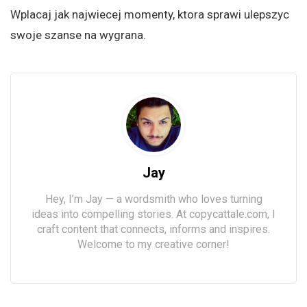
Wplacaj jak najwiecej momenty, ktora sprawi ulepszyc
swoje szanse na wygrana.
Jay
Hey, I’m Jay — a wordsmith who loves turning
ideas into compelling stories. At copycattale.com, I
craft content that connects, informs and inspires.
Welcome to my creative corner!