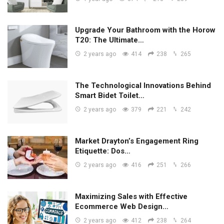
Upgrade Your Bathroom with the Horow
T20: The Ultimate…
2 years ago
414
238
265
The Technological Innovations Behind
Smart Bidet Toilet…
2 years ago
379
221
242
Market Drayton’s Engagement Ring
Etiquette: Dos…
2 years ago
416
251
266
Maximizing Sales with Effective
Ecommerce Web Design…
2 years ago
412
238
264