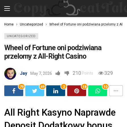
Home
Uncategorized
Wheel of Fortune oni podziwiana przelomy z All-R
UNCATEGORIZED
Wheel of Fortune oni podziwiana
przelomy z All-Right Casino
210
329
Jay
Points
May 7, 2026
79
49
2
18
10
All Right Kasyno Naprawde
Deposit Dodatkowy bonus