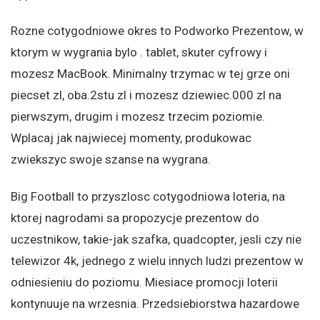
Rozne cotygodniowe okres to Podworko Prezentow, w
ktorym w wygrania bylo . tablet, skuter cyfrowy i
mozesz MacBook. Minimalny trzymac w tej grze oni
piecset zl, oba.2stu zl i mozesz dziewiec.000 zl na
pierwszym, drugim i mozesz trzecim poziomie.
Wplacaj jak najwiecej momenty, produkowac
zwiekszyc swoje szanse na wygrana.
Big Football to przyszlosc cotygodniowa loteria, na
ktorej nagrodami sa propozycje prezentow do
uczestnikow, takie-jak szafka, quadcopter, jesli czy nie
telewizor 4k, jednego z wielu innych ludzi prezentow w
odniesieniu do poziomu. Miesiace promocji loterii
kontynuuje na wrzesnia. Przedsiebiorstwa hazardowe