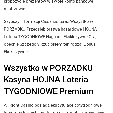
propozycje prezentow w Twoje konto bankowe
mistrzowie.
Szybszy informacji Ciesz sie teraz Wszystko w
PORZADKU Przedsiebiorstwa hazardowe HOJNA
Loteria TYGODNIOWE Nagroda Ekskluzywne Graj
obecnie Szczegoly Rzuc okiem ten rodzaj Bonus
Ekskluzywne
Wszystko w PORZADKU
Kasyna HOJNA Loteria
TYGODNIOWE Premium
All Right Casino posiada ekscytujace cotygodniowe
loterie, na ktorych jest to mozliwe zdobyc prawdziwy