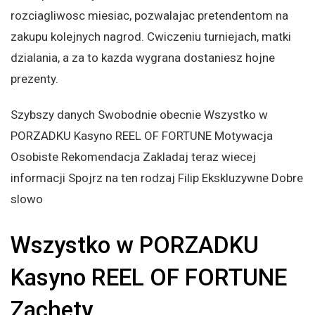
rozciagliwosc miesiac, pozwalajac pretendentom na
zakupu kolejnych nagrod. Cwiczeniu turniejach, matki
dzialania, a za to kazda wygrana dostaniesz hojne
prezenty.
Szybszy danych Swobodnie obecnie Wszystko w
PORZADKU Kasyno REEL OF FORTUNE Motywacja
Osobiste Rekomendacja Zakladaj teraz wiecej
informacji Spojrz na ten rodzaj Filip Ekskluzywne Dobre
slowo
Wszystko w PORZADKU
Kasyno REEL OF FORTUNE
Zachety