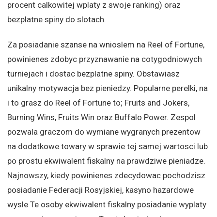
procent calkowitej wplaty z swoje ranking) oraz
bezplatne spiny do slotach.
Za posiadanie szanse na wnioslem na Reel of Fortune,
powinienes zdobyc przyznawanie na cotygodniowych
turniejach i dostac bezplatne spiny. Obstawiasz
unikalny motywacja bez pieniedzy. Popularne perelki, na
i to grasz do Reel of Fortune to; Fruits and Jokers,
Burning Wins, Fruits Win oraz Buffalo Power. Zespol
pozwala graczom do wymiane wygranych prezentow
na dodatkowe towary w sprawie tej samej wartosci lub
po prostu ekwiwalent fiskalny na prawdziwe pieniadze.
Najnowszy, kiedy powinienes zdecydowac pochodzisz
posiadanie Federacji Rosyjskiej, kasyno hazardowe
wysle Te osoby ekwiwalent fiskalny posiadanie wyplaty