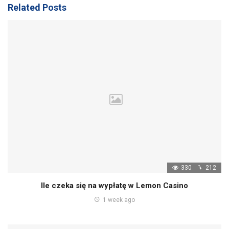
Related Posts
330
212
Ile czeka się na wypłatę w Lemon Casino
1 week ago